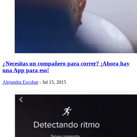
​¿Necesitas un compañero para correr? ¡Ahora hay
una App para eso!
Alejandra Escobar
- Jul 15, 2015