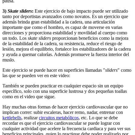
pausa.
3)
Skate sliders
:
Este ejercicio de bajo impacto puede ser utilizado
tanto por deportistas avanzados como novatos. Es un ejercicio que
además brinda gran estabilidad a la cadera, una articulación
importante que como el hombro, es capaz de moverse en varias
direcciones y proporciona estabilidad y movilidad al cuerpo como
un todo. Los
skate sliders
proporcionan beneficios como la mejora
de la estabilidad de la cadera, su resistencia, reduce el riesgo de
lesión, mejora el equilibrio, fortalece los estabilizadores de la cadera
y ayuda a quemar calorías. Además promueve la fuerza interior del
muslo.
Este ejercicio se puede hacer en superficies llamadas "
sliders
" como
las que se pueden ver en este video:
También se pueden practicar en cualquier espacio sin un equipo
específico, solo con una superficie lustrosa y dos pequeñas toallas
como en el video que sigue.
Hay muchas otras formas de hacer ejercicio cardiovascular que no
implican correr: subir escaleras, hacer remo, nadar, entrenar con
kettlebells
, realizar
circuitos metabólicos
, etc. Lo que se debe
recordar es que el ejercicio cardiovascular se puede lograr con
cualquier actividad que acelere la frecuencia cardiaca y para ver sus
beneficios principales, quien lo practique debe poder realizarlo por