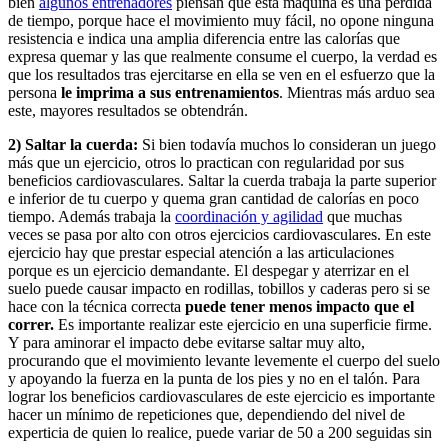
bien
algunos entrenadores
piensan que esta máquina es una pérdida
de tiempo, porque hace el movimiento muy fácil, no opone ninguna
resistencia e indica una amplia diferencia entre las calorías que
expresa quemar y las que realmente consume el cuerpo, la verdad es
que los resultados tras ejercitarse en ella se ven en el esfuerzo que la
persona
le imprima a sus entrenamientos
. Mientras más arduo sea
este, mayores resultados se obtendrán.
2) Saltar la cuerda:
Si bien todavía muchos lo consideran un juego
más que un ejercicio, otros lo practican con regularidad por sus
beneficios cardiovasculares. Saltar la cuerda trabaja la parte superior
e inferior de tu cuerpo y quema gran cantidad de calorías en poco
tiempo. Además trabaja la
coordinación y agilidad
que muchas
veces se pasa por alto con otros ejercicios cardiovasculares. En este
ejercicio hay que prestar especial atención a las articulaciones
porque es un ejercicio demandante. El despegar y aterrizar en el
suelo puede causar impacto en rodillas, tobillos y caderas pero si se
hace con la técnica correcta
puede tener menos impacto que el
correr.
Es importante realizar este ejercicio en una superficie firme.
Y para aminorar el impacto debe evitarse saltar muy alto,
procurando que el movimiento levante levemente el cuerpo del suelo
y apoyando la fuerza en la punta de los pies y no en el talón. Para
lograr los beneficios cardiovasculares de este ejercicio es importante
hacer un mínimo de repeticiones que, dependiendo del nivel de
experticia de quien lo realice, puede variar de 50 a 200 seguidas sin