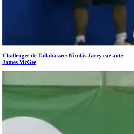
Challenger de Tallahassee: Nicolás Jarry cae ante
James McGee