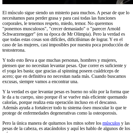
El músculo sigue siendo un misterio para muchos. A pesar de que lo
necesitamos para perder grasa y para casi todas las funciones
corporales, le tenemos respeto, miedo, temor. No queremos
"ponernos musculosos", "crecer demasiado" o "parecer Arnold
Schwarzenegger" (en su época de Mr Olimpia). Pero la verdad es
que todas estas cosas son difíciles, dificilísimas de lograr. Y en el
caso de las mujeres, casi imposibles por nuestra poca producción de
testosterona.
Y todo esto lleva a que muchas personas, hombres y mujeres,
piensen que no necesitan levantar pesas. Que correr es suficiente y
el yoga les basta; que gracias al spinning poseen cuádriceps de
acero; que en definitiva no necesitan nada más. Cuando buscamos
excusas, siempre vamos a encontrar una.
Y la verdad es que levantar pesas es bueno no sólo por la forma que
le da a tu cuerpo, sino porque él se vuelve más eficiente quemando
calorías, porque realiza esta operación incluso en el descanso.
Además ayuda a fortalecer todo tu sistema óseo muscular lo que te
protege de enfermedades degenerativas como la osteoporosis.
Pero la única manera de quitarnos los mitos sobre los
músculos
y las
pesas de la cabeza, es atacándolos y aquí les hablo de algunos de los