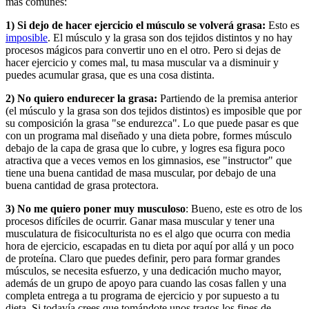
más comunes:
1) Si dejo de hacer ejercicio el músculo se volverá grasa:
Esto es
imposible
. El músculo y la grasa son dos tejidos distintos y no hay
procesos mágicos para convertir uno en el otro. Pero si dejas de
hacer ejercicio y comes mal, tu masa muscular va a disminuir y
puedes acumular grasa, que es una cosa distinta.
2) No quiero endurecer la grasa:
Partiendo de la premisa anterior
(el músculo y la grasa son dos tejidos distintos) es imposible que por
su composición la grasa "se endurezca". Lo que puede pasar es que
con un programa mal diseñado y una dieta pobre, formes músculo
debajo de la capa de grasa que lo cubre, y logres esa figura poco
atractiva que a veces vemos en los gimnasios, ese "instructor" que
tiene una buena cantidad de masa muscular, por debajo de una
buena cantidad de grasa protectora.
3) No me quiero poner muy musculoso
: Bueno, este es otro de los
procesos difíciles de ocurrir. Ganar masa muscular y tener una
musculatura de fisicoculturista no es el algo que ocurra con media
hora de ejercicio, escapadas en tu dieta por aquí por allá y un poco
de proteína. Claro que puedes definir, pero para formar grandes
músculos, se necesita esfuerzo, y una dedicación mucho mayor,
además de un grupo de apoyo para cuando las cosas fallen y una
completa entrega a tu programa de ejercicio y por supuesto a tu
dieta. Si todavía crees que tomándote unos tragos los fines de