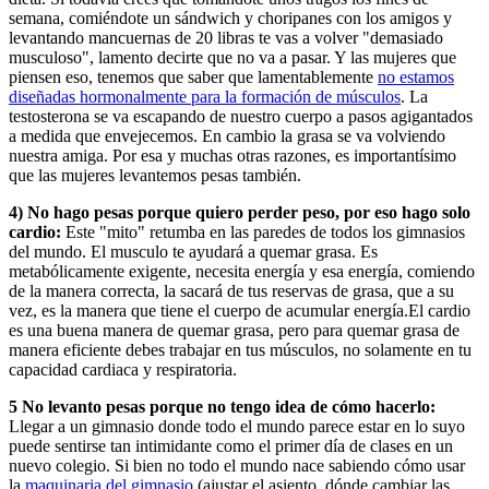
semana, comiéndote un sándwich y choripanes con los amigos y
levantando mancuernas de 20 libras te vas a volver "demasiado
musculoso", lamento decirte que no va a pasar. Y las mujeres que
piensen eso, tenemos que saber que lamentablemente
no estamos
diseñadas hormonalmente para la formación de músculos
. La
testosterona se va escapando de nuestro cuerpo a pasos agigantados
a medida que envejecemos. En cambio la grasa se va volviendo
nuestra amiga. Por esa y muchas otras razones, es importantísimo
que las mujeres levantemos pesas también.
4) No hago pesas porque quiero perder peso, por eso hago solo
cardio:
Este "mito" retumba en las paredes de todos los gimnasios
del mundo. El musculo te ayudará a quemar grasa. Es
metabólicamente exigente, necesita energía y esa energía, comiendo
de la manera correcta, la sacará de tus reservas de grasa, que a su
vez, es la manera que tiene el cuerpo de acumular energía.El cardio
es una buena manera de quemar grasa, pero para quemar grasa de
manera eficiente debes trabajar en tus músculos, no solamente en tu
capacidad cardiaca y respiratoria.
5 No levanto pesas porque no tengo idea de cómo hacerlo:
Llegar a un gimnasio donde todo el mundo parece estar en lo suyo
puede sentirse tan intimidante como el primer día de clases en un
nuevo colegio. Si bien no todo el mundo nace sabiendo cómo usar
la
maquinaria del gimnasio
(ajustar el asiento, dónde cambiar las