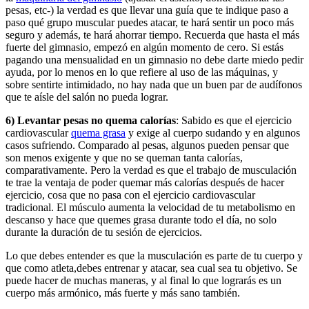
pesas, etc-) la verdad es que llevar una guía que te indique paso a
paso qué grupo muscular puedes atacar, te hará sentir un poco más
seguro y además, te hará ahorrar tiempo. Recuerda que hasta el más
fuerte del gimnasio, empezó en algún momento de cero. Si estás
pagando una mensualidad en un gimnasio no debe darte miedo pedir
ayuda, por lo menos en lo que refiere al uso de las máquinas, y
sobre sentirte intimidado, no hay nada que un buen par de audífonos
que te aísle del salón no pueda lograr.
6) Levantar pesas no quema calorías
: Sabido es que el ejercicio
cardiovascular
quema grasa
y exige al cuerpo sudando y en algunos
casos sufriendo. Comparado al pesas, algunos pueden pensar que
son menos exigente y que no se queman tanta calorías,
comparativamente. Pero la verdad es que el trabajo de musculación
te trae la ventaja de poder quemar más calorías después de hacer
ejercicio, cosa que no pasa con el ejercicio cardiovascular
tradicional. El músculo aumenta la velocidad de tu metabolismo en
descanso y hace que quemes grasa durante todo el día, no solo
durante la duración de tu sesión de ejercicios.
Lo que debes entender es que la musculación es parte de tu cuerpo y
que como atleta,debes entrenar y atacar, sea cual sea tu objetivo. Se
puede hacer de muchas maneras, y al final lo que lograrás es un
cuerpo más armónico, más fuerte y más sano también.