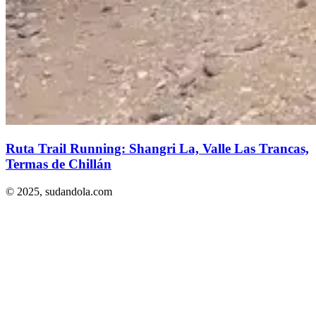
Ruta Trail Running: Shangri La, Valle Las Trancas,
Termas de Chillán
© 2025,
sudandola.com