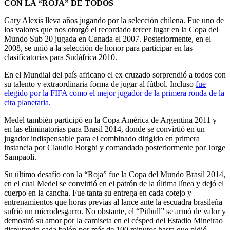
CON LA “ROJA” DE TODOS
Gary Alexis lleva años jugando por la selección chilena. Fue uno de
los valores que nos otorgó el recordado tercer lugar en la Copa del
Mundo Sub 20 jugada en Canada el 2007. Posteriormente, en el
2008, se unió a la selección de honor para participar en las
clasificatorias para Sudáfrica 2010.
En el Mundial del país africano el ex cruzado sorprendió a todos con
su talento y extraordinaria forma de jugar al fútbol. Incluso
fue
elegido por la FIFA como el mejor jugador de la primera ronda de la
cita planetaria.
Medel también participó en la Copa América de Argentina 2011 y
en las eliminatorias para Brasil 2014, donde se convirtió en un
jugador indispensable para el combinado dirigido en primera
instancia por Claudio Borghi y comandado posteriormente por Jorge
Sampaoli.
Su último desafío con la “Roja” fue la Copa del Mundo Brasil 2014,
en el cual Medel se convirtió en el patrón de la última línea y dejó el
cuerpo en la cancha. Fue tanta su entrega en cada cotejo y
entrenamientos que horas previas al lance ante la escuadra brasileña
sufrió un microdesgarro. No obstante, el “Pitbull” se armó de valor y
demostró su amor por la camiseta en el césped del Estadio Mineirao
disputando cada balón por más de 100 minutos hasta que pidió