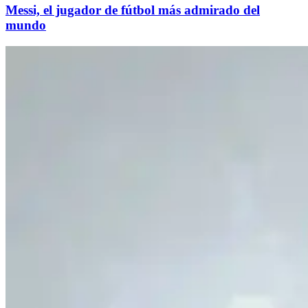
Messi, el jugador de fútbol más admirado del
mundo