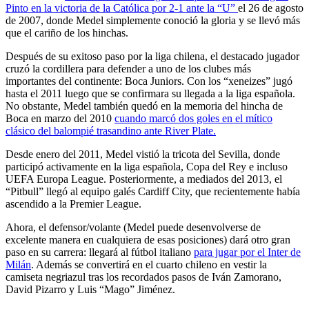
Pinto en la victoria de la Católica por 2-1 ante la “U”
el 26 de agosto
de 2007, donde Medel simplemente conoció la gloria y se llevó más
que el cariño de los hinchas.
Después de su exitoso paso por la liga chilena, el destacado jugador
cruzó la cordillera para defender a uno de los clubes más
importantes del continente: Boca Juniors. Con los “xeneizes” jugó
hasta el 2011 luego que se confirmara su llegada a la liga española.
No obstante, Medel también quedó en la memoria del hincha de
Boca en marzo del 2010
cuando marcó dos goles en el mítico
clásico del balompié trasandino ante River Plate.
Desde enero del 2011, Medel vistió la tricota del Sevilla, donde
participó activamente en la liga española, Copa del Rey e incluso
UEFA Europa League. Posteriormente, a mediados del 2013, el
“Pitbull” llegó al equipo galés Cardiff City, que recientemente había
ascendido a la Premier League.
Ahora, el defensor/volante (Medel puede desenvolverse de
excelente manera en cualquiera de esas posiciones) dará otro gran
paso en su carrera: llegará al fútbol italiano
para jugar por el Inter de
Milán
. Además se convertirá en el cuarto chileno en vestir la
camiseta negriazul tras los recordados pasos de Iván Zamorano,
David Pizarro y Luis “Mago” Jiménez.