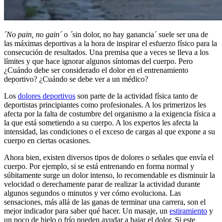
´No pain, no gain´
o
´
sin dolor, no hay ganancia
´
suele ser una de
las máximas deportivas a la hora de inspirar el esfuerzo físico para la
consecución de resultados. Una premisa que a veces se lleva a los
límites y que hace ignorar algunos síntomas del cuerpo. Pero
¿Cuándo debe ser considerado el dolor en el entrenamiento
deportivo? ¿Cuándo se debe ver a un médico?
Los
dolores deportivos
son parte de la actividad física tanto de
deportistas principiantes como profesionales. A los primerizos les
afecta por la falta de costumbre del organismo a la exigencia física a
la que está sometiendo a su cuerpo. A los expertos les afecta la
intensidad, las condiciones o el exceso de cargas al que expone a su
cuerpo en ciertas ocasiones.
Ahora bien, existen diversos tipos de dolores o señales que envía el
cuerpo. Por ejemplo, si se está entrenando en forma normal y
súbitamente surge un dolor intenso, lo recomendable es disminuir la
velocidad o derechamente parar de realizar la actividad durante
algunos segundos o minutos y ver cómo evoluciona. Las
sensaciones, más allá de las ganas de terminar una carrera, son el
mejor indicador para saber qué hacer. Un masaje, un
estiramiento
y
un poco de hielo o frío pueden ayudar a bajar el dolor. Si este