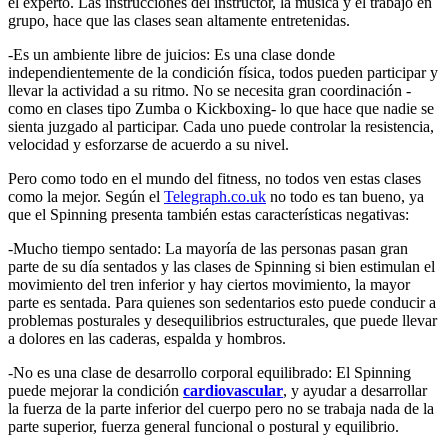
el experto. Las instrucciones del instructor, la música y el trabajo en
grupo, hace que las clases sean altamente entretenidas.
-Es un ambiente libre de juicios: Es una clase donde
independientemente de la condición física, todos pueden participar y
llevar la actividad a su ritmo. No se necesita gran coordinación -
como en clases tipo Zumba o Kickboxing- lo que hace que nadie se
sienta juzgado al participar. Cada uno puede controlar la resistencia,
velocidad y esforzarse de acuerdo a su nivel.
Pero como todo en el mundo del fitness, no todos ven estas clases
como la mejor. Según el
Telegraph.co.uk
no todo es tan bueno, ya
que el Spinning presenta también estas características negativas:
-Mucho tiempo sentado: La mayoría de las personas pasan gran
parte de su día sentados y las clases de Spinning si bien estimulan el
movimiento del tren inferior y hay ciertos movimiento, la mayor
parte es sentada. Para quienes son sedentarios esto puede conducir a
problemas posturales y desequilibrios estructurales, que puede llevar
a dolores en las caderas, espalda y hombros.
-No es una clase de desarrollo corporal equilibrado: El Spinning
puede mejorar la condición
cardiovascular
, y ayudar a desarrollar
la fuerza de la parte inferior del cuerpo pero no se trabaja nada de la
parte superior, fuerza general funcional o postural y equilibrio.