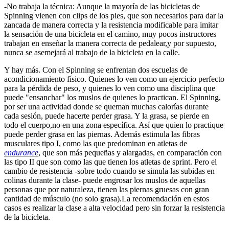
-No trabaja la técnica: Aunque la mayoría de las bicicletas de
Spinning vienen con clips de los pies, que son necesarios para dar la
zancada de manera correcta y la resistencia modificable para imitar
la sensación de una bicicleta en el camino, muy pocos instructores
trabajan en enseñar la manera correcta de pedalear,y por supuesto,
nunca se asemejará al trabajo de la bicicleta en la calle.
Y hay más. Con el Spinning se enfrentan dos escuelas de
acondicionamiento físico. Quienes lo ven como un ejercicio perfecto
para la pérdida de peso, y quienes lo ven como una disciplina que
puede "ensanchar" los muslos de quienes lo practican. El Spinning,
por ser una actividad donde se queman muchas calorías durante
cada sesión, puede hacerte perder grasa. Y la grasa, se pierde en
todo el cuerpo,no en una zona específica. Así que quien lo practique
puede perder grasa en las piernas. Además estimula las fibras
musculares tipo I, como las que predominan en atletas de
endurance
, que son más pequeñas y alargadas, en comparación con
las tipo II que son como las que tienen los atletas de sprint. Pero el
cambio de resistencia -sobre todo cuando se simula las subidas en
colinas durante la clase- puede engrosar los muslos de aquellas
personas que por naturaleza, tienen las piernas gruesas con gran
cantidad de músculo (no solo grasa).La recomendación en estos
casos es realizar la clase a alta velocidad pero sin forzar la resistencia
de la bicicleta.