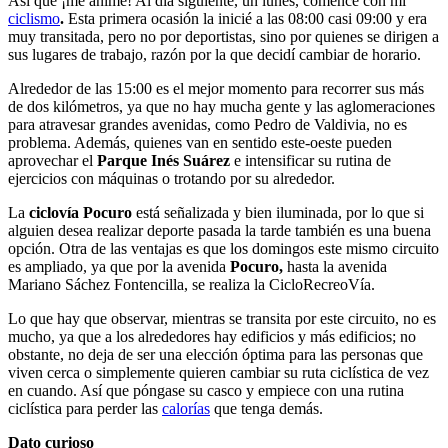
Así que ¡me animé! Al día siguiente, un lunes, comencé con mi
ciclismo
.
Esta primera ocasión la inicié a las 08:00 casi 09:00 y era
muy transitada, pero no por deportistas, sino por quienes se dirigen a
sus lugares de trabajo, razón por la que decidí cambiar de horario.
Alrededor de las 15:00 es el mejor momento para recorrer sus más
de dos kilómetros, ya que no hay mucha gente y las aglomeraciones
para atravesar grandes avenidas, como Pedro de Valdivia, no es
problema. Además, quienes van en sentido este-oeste pueden
aprovechar el
Parque Inés Suárez
e intensificar su rutina de
ejercicios con máquinas o trotando por su alrededor.
La
ciclovía Pocuro
está señalizada y bien iluminada, por lo que si
alguien desea realizar deporte pasada la tarde también es una buena
opción. Otra de las ventajas es que los domingos este mismo circuito
es ampliado, ya que por la avenida
Pocuro,
hasta la avenida
Mariano Sáchez Fontencilla, se realiza la CicloRecreoVía.
Lo que hay que observar, mientras se transita por este circuito, no es
mucho, ya que a los alrededores hay edificios y más edificios; no
obstante, no deja de ser una elección óptima para las personas que
viven cerca o simplemente quieren cambiar su ruta ciclística de vez
en cuando. Así que póngase su casco y empiece con una rutina
ciclística para perder las
calorías
que tenga demás.
Dato curioso