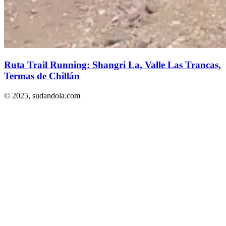
Ruta Trail Running: Shangri La, Valle Las Trancas,
Termas de Chillán
© 2025,
sudandola.com