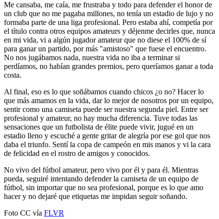
Me cansaba, me caía, me frustraba y todo para defender el honor de
un club que no me pagaba millones, no tenía un estadio de lujo y no
formaba parte de una liga profesional. Pero estaba ahí, competía por
el título contra otros equipos amateurs y déjenme decirles que, nunca
en mi vida, vi a algún jugador amateur que no diese el 100% de sí
para ganar un partido, por más "amistoso" que fuese el encuentro.
No nos jugábamos nada, nuestra vida no iba a terminar si
perdíamos, no habían grandes premios, pero queríamos ganar a toda
costa.
Al final, eso es lo que soñábamos cuando chicos ¿o no? Hacer lo
que más amamos en la vida, dar lo mejor de nosotros por un equipo,
sentir como una camiseta puede ser nuestra segunda piel. Entre ser
profesional y amateur, no hay mucha diferencia. Tuve todas las
sensaciones que un futbolista de élite puede vivir, jugué en un
estadio lleno y escuché a gente gritar de alegría por ese gol que nos
daba el triunfo. Sentí la copa de campeón en mis manos y vi la cara
de felicidad en el rostro de amigos y conocidos.
No vivo del fútbol amateur, pero vivo por él y para él. Mientras
pueda, seguiré intentando defender la camiseta de un equipo de
fútbol, sin importar que no sea profesional, porque es lo que amo
hacer y no dejaré que etiquetas me impidan seguir soñando.
Foto CC vía
FLVR