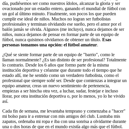
día, pudiésemos ser como nuestros ídolos, alcanzar la gloria y ser
ovacionado por un estadio entero, ganando el mundial de fútbol con
un gol al último minuto. Finalmente, son pocos los que pueden
cumplir ese ideal de niños. Muchos no logran ser futbolistas
profesionales y terminan olvidando ese sueño, pero el amor por el
balón jamás se olvida. Algunos (me incluyo), nunca dejamos de ser
niños, nunca dejamos de pensar en formar parte de un equipo de
fútbol, nunca quisimos olvidarnos de obtener un título.
Esas
personas tomamos una opción: el fútbol amateur
.
¿Qué se siente formar parte de un equipo de "barrio", como le
llaman normalmente? ¿Es tan distinto de ser profesional? Totalmente
lo contrario. Desde los 6 años que formo parte de la misma
institución deportiva y créanme que durante todo el tiempo que he
estado allí, me he sentido como un verdadero futbolista, como el
profesional que siempre soñé ser. Desde que comienzas a integrar un
equipo amateur, creas un nuevo sentimiento de pertenencia,
empiezas a ser hincha otra vez, a luchar, sudar, festejar e incluso
llorar, por otra institución deportiva o, por lo menos, yo lo he vivido
así.
Cada fin de semana, me levantaba temprano y comenzaba a "hacer"
mi bolso para ir a entrenar con mis amigos del club. Lustraba mis
zapatos, ordenaba mi ropa e iba con una sonrisa a olvidarme durante
una o dos horas de que en el mundo existía algo más que el fútbol.