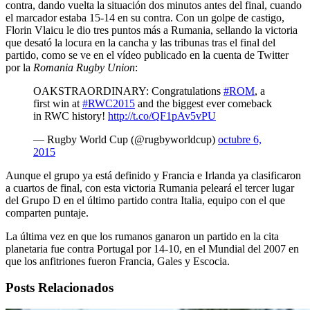
contra, dando vuelta la situación dos minutos antes del final, cuando
el marcador estaba 15-14 en su contra. Con un golpe de castigo,
Florin Vlaicu le dio tres puntos más a Rumania, sellando la victoria
que desató la locura en la cancha y las tribunas tras el final del
partido, como se ve en el vídeo publicado en la cuenta de Twitter
por la
Romania Rugby Union
:
OAKSTRAORDINARY: Congratulations
#ROM
, a
first win at
#RWC2015
and the biggest ever comeback
in RWC history!
http://t.co/QF1pAv5vPU
— Rugby World Cup (@rugbyworldcup)
octubre 6,
2015
Aunque el grupo ya está definido y Francia e Irlanda ya clasificaron
a cuartos de final, con esta victoria Rumania peleará el tercer lugar
del Grupo D en el último partido contra Italia, equipo con el que
comparten puntaje.
La última vez en que los rumanos ganaron un partido en la cita
planetaria fue contra Portugal por 14-10, en el Mundial del 2007 en
que los anfitriones fueron Francia, Gales y Escocia.
Posts Relacionados