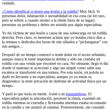
cuidado.
¿Cómo identificar si tienes una lesión a la rodilla?
Muy fácil. Si
presentas dolor, infamación o inestabilidad en esa zona (se lee raro,
pero se refiere a cuando sientes a la rótula fuera de su lugar),
presentas un problema y debes ser asistido por algún especialista.
Yo fui víctima de una lesión a causa de una sobrecarga en mi rodilla
derecha. Pero claro, es menester aclarar que yo trotaba cinco días a
la semana y dedicaba dos horas de mis sábados a “pichanguear” con
mis amigos…
Después de un tiempo comencé a sentir dolor en el sector señalado,
aunque nunca le tomé importancia debida y sólo me cuidaba mi
rodilla con una venda que encontré en casa. No obstante, llegó el día
donde el malestar se acrecentó y algo tan simple como subir una
escalera se transformó en una tortura. Por esta razón, mi polola no
dudó en llevarme a un especialista, aunque yo ya intuía su
diagnóstico: la triste privación de disfrutar de actividad física por un
tiempo.
Y pasó lo que tenía en mente. Asistí a un
traumatólogo
. El
especialista palpó la articulación, presionó la rótula, examinó mi
rodilla mientras se extendía y flexionaba mientras estaba recostando
en la camilla y me analizó al caminar. Posteriormente, me consultó