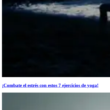
​¡Combate el estrés con estos 7 ejercicios de yoga!