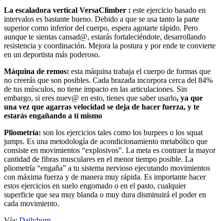
La escaladora vertical VersaClimber :
este ejercicio basado en
intervalos es bastante bueno. Debido a que se usa tanto la parte
superior como inferior del cuerpo, espera agotarte rápido. Pero
aunque te sientas cansad@, estarás fortaleciéndote, desarrollando
resistencia y coordinación. Mejora la postura y por ende te convierte
en un deportista más poderoso.
Máquina de remos:
esta máquina trabaja el cuerpo de formas que
no creerás que son posibles. Cada brazada incorpora cerca del 84%
de tus músculos, no tiene impacto en las articulaciones. Sin
embargo, si eres nuev@ en esto, tienes que saber usarlo
, ya que
una vez que agarras velocidad se deja de hacer fuerza, y te
estarás engañando a tí mismo
Pliometría:
son los ejercicios tales como los burpees o los squat
jumps. Es una metodología de acondicionamiento metabólico que
consiste en movimientos “explosivos”. La meta es contraer la mayor
cantidad de fibras musculares en el menor tiempo posible. La
pliometría “engaña” a tu sistema nervioso ejecutando movimientos
con máxima fuerza y de manera muy rápida. Es importante hacer
estos ejercicios en suelo engomado o en el pasto, cualquier
superficie que sea muy blanda o muy dura disminuirá el poder en
cada movimiento.
Vía:
Dailyburn