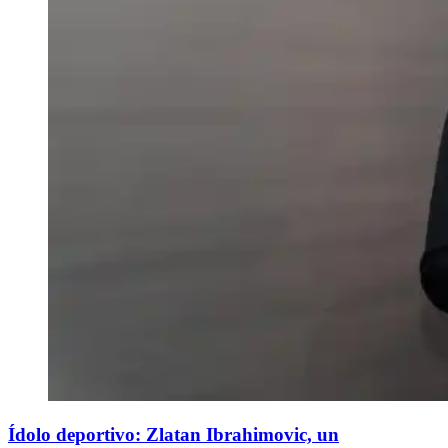
Ídolo deportivo: Zlatan Ibrahimovic, un